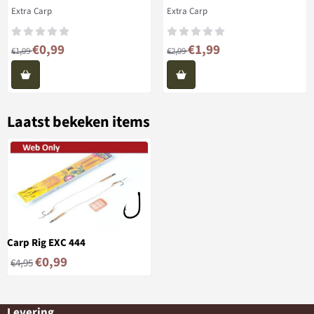
Merk:
Merk:
Extra Carp
Extra Carp
Van 1,99 voor 0,99
Van 2,99 voor 1,99
€0,99
€1,99
€1,99
€2,99
Laatst bekeken items
Carp Rig EXC 444
€
0,99
€
4,95
Levering