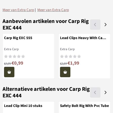
Meer van Extra Carp
|
Meer van Extra Carp
Aanbevolen artikelen voor
Carp Rig
EXC 444
Carp Rig EXC 555
Lead Clips Heavy With Camo
Tubing & Quick Change
Swivel
Merk:
Merk:
Extra Carp
Extra Carp
Van 4,95 voor 0,99
Van 3,50 voor 1,99
€0,99
€1,99
€4,95
€3,50
Alternatieve artikelen voor
Carp Rig
EXC 444
Lead Clip Mini 10 stuks
Safety Bolt Rig With Pvc Tube