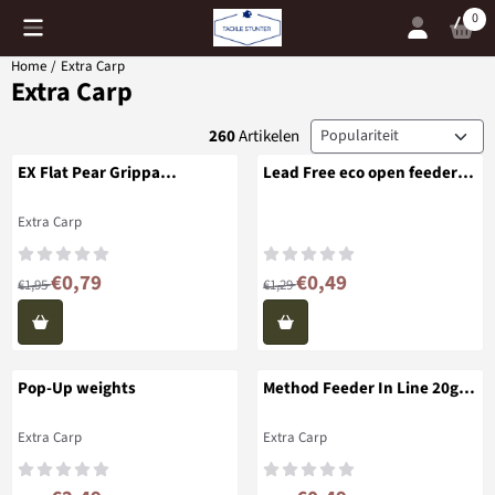
Cookievoorkeuren zijn momenteel gesloten.
0
Home
/
Extra Carp
Extra Carp
Sorteermethode
260
Artikelen
EX Flat Pear Grippa
Lead Free eco open feeder
Wartellood
Tunnel korf Loodvrij
Merk:
Extra Carp
Van 1,95 voor 0,79
Van 1,29 voor 0,49
€0,79
€0,49
€1,95
€1,29
Pop-Up weights
Method Feeder In Line 20g -
60g
Merk:
Merk:
Extra Carp
Extra Carp
Van 4,95 voor 2,49
Van 1,99 voor 0,49