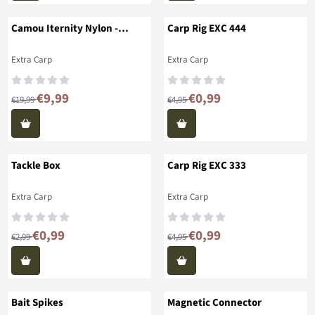
Camou Iternity Nylon -
Carp Rig EXC 444
1000m
Merk:
Merk:
Extra Carp
Extra Carp
Van 19,99 voor 9,99
Van 4,95 voor 0,99
€9,99
€0,99
€19,99
€4,95
Tackle Box
Carp Rig EXC 333
Merk:
Merk:
Extra Carp
Extra Carp
Van 2,99 voor 0,99
Van 4,95 voor 0,99
€0,99
€0,99
€2,99
€4,95
Bait Spikes
Magnetic Connector