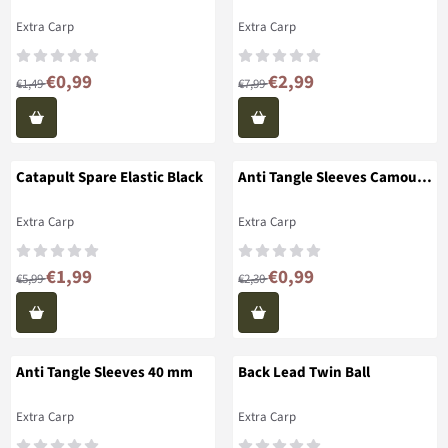
Merk:
Merk:
Extra Carp
Extra Carp
Van 1,49 voor 0,99
Van 7,99 voor 2,99
€0,99
€2,99
€1,49
€7,99
Catapult Spare Elastic Black
Anti Tangle Sleeves Camou
40 mm
Merk:
Merk:
Extra Carp
Extra Carp
Van 5,99 voor 1,99
Van 2,30 voor 0,99
€1,99
€0,99
€5,99
€2,30
Anti Tangle Sleeves 40 mm
Back Lead Twin Ball
Merk:
Merk:
Extra Carp
Extra Carp