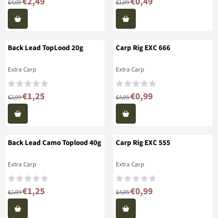
€2,49
€0,49
€4,95
€1,99
Back Lead TopLood 20g
Carp Rig EXC 666
Merk:
Merk:
Extra Carp
Extra Carp
Van 2,99 voor 1,25
Van 4,95 voor 0,99
€1,25
€0,99
€2,99
€4,95
Back Lead Camo Toplood 40g
Carp Rig EXC 555
Merk:
Merk:
Extra Carp
Extra Carp
Van 2,99 voor 1,25
Van 4,95 voor 0,99
€1,25
€0,99
€2,99
€4,95