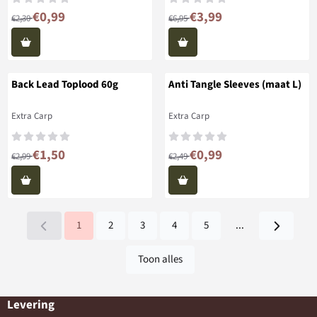
Van 2,30 voor 0,99
Van 6,95 voor 3,99
€0,99
€3,99
€2,30
€6,95
Back Lead Toplood 60g
Anti Tangle Sleeves (maat L)
Merk:
Merk:
Extra Carp
Extra Carp
Van 2,99 voor 1,50
Van 2,49 voor 0,99
€1,50
€0,99
€2,99
€2,49
1
2
3
4
5
...
Toon alles
Levering