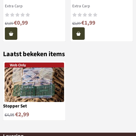
Merk:
Merk:
Extra Carp
Extra Carp
Van 4,95 voor 0,99
Van 5,99 voor 1,99
€0,99
€1,99
€4,95
€5,99
Laatst bekeken items
Stopper Set
€
2,99
€
4,95