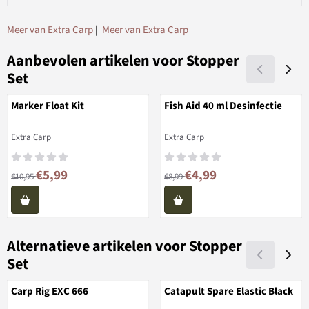
Meer van Extra Carp
|
Meer van Extra Carp
Aanbevolen artikelen voor
Stopper
Set
Marker Float Kit
Fish Aid 40 ml Desinfectie
Merk:
Merk:
Extra Carp
Extra Carp
Van 10,95 voor 5,99
Van 8,99 voor 4,99
€5,99
€4,99
€10,95
€8,99
Alternatieve artikelen voor
Stopper
Set
Carp Rig EXC 666
Catapult Spare Elastic Black