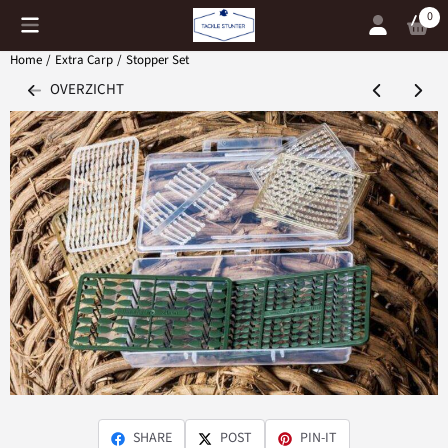
Cookievoorkeuren zijn momenteel gesloten.
0
Home
/
Extra Carp
/
Stopper Set
OVERZICHT
SHARE
POST
PIN-IT