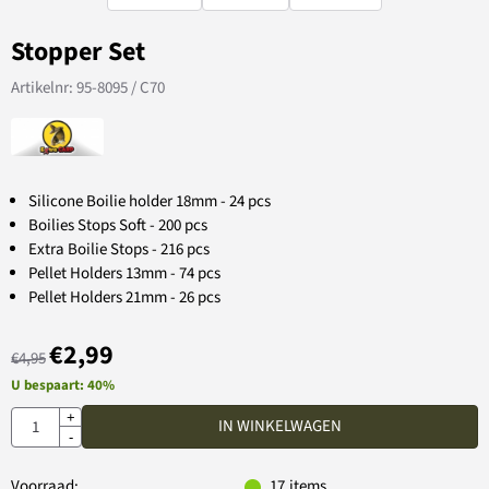
Stopper Set
Artikelnr:
95-8095 / C70
Silicone Boilie holder 18mm - 24 pcs
Boilies Stops Soft - 200 pcs
Extra Boilie Stops - 216 pcs
Pellet Holders 13mm - 74 pcs
Pellet Holders 21mm - 26 pcs
€
2,99
€
4,95
U bespaart:
40
%
Aantal
+
IN WINKELWAGEN
-
Voorraad:
17
items