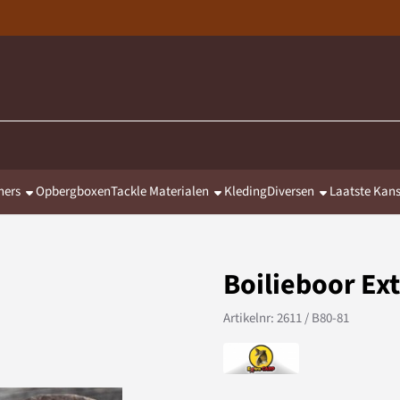
hers
Opbergboxen
Tackle Materialen
Kleding
Diversen
Laatste Kan
Boilieboor Ext
Artikelnr:
2611 / B80-81