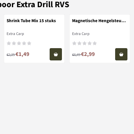
boor Extra Drill RVS
Shrink Tube Mix 15 stuks
Magnetische Hengelsteun
Magnetic Holder
Merk:
Merk:
Extra Carp
Extra Carp
Van 2,35 voor 1,49
Van 6,49 voor 2,99
€1,49
€2,99
€2,35
€6,49