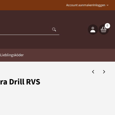
Account aanmaken
Inloggen
0
s
Lieblingsköder
ra Drill RVS