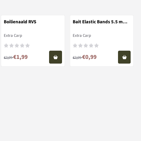
Boilienaald RVS
Bait Elastic Bands 5.5 mm
of 8.5 mm Elastiek met
haakoog
Merk:
Merk:
Extra Carp
Extra Carp
Van 3,99 voor 1,99
Van 3,95 voor 0,99
€1,99
€0,99
€3,99
€3,95