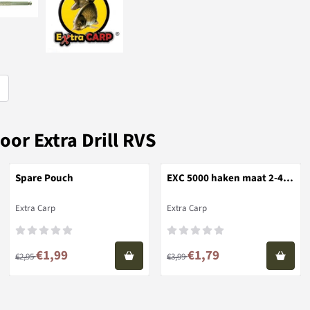
oor Extra Drill RVS
Spare Pouch
EXC 5000 haken maat 2-4-
6-8 (10 stuks)
Merk:
Merk:
Extra Carp
Extra Carp
Van 2,95 voor 1,99
Van 3,99 voor 1,79
€1,99
€1,79
€2,95
€3,99