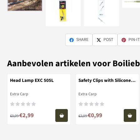
SHARE
POST
PIN-IT
Aanbevolen artikelen voor
Boilieb
Head Lamp EXC 505L
Safety Clips with Silicone
Tubing
Merk:
Merk:
Extra Carp
Extra Carp
Van 9,99 voor 2,99
Van 3,99 voor 0,99
€2,99
€0,99
€9,99
€3,99