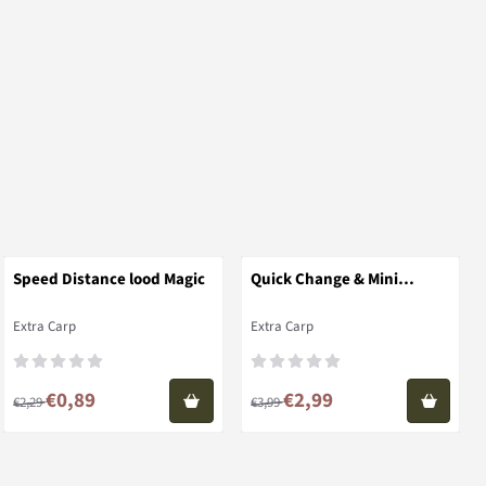
Speed Distance lood Magic
Quick Change & Mini
Sleeves 10 sets
Merk:
Merk:
Extra Carp
Extra Carp
Van 2,29 voor 0,89
Van 3,99 voor 2,99
€0,89
€2,99
€2,29
€3,99