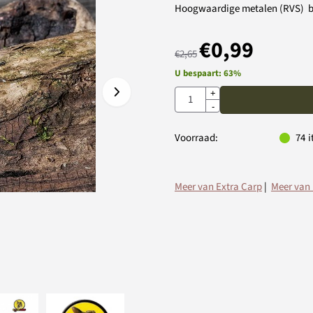
Hoogwaardige metalen (RVS) boor
€
0,99
€
2,65
U bespaart:
63
%
Aantal
+
-
Voorraad:
74
i
Meer van Extra Carp
|
Meer van 