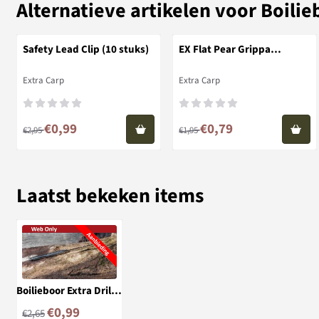
Alternatieve artikelen voor
Boilie
Safety Lead Clip (10 stuks)
EX Flat Pear Grippa
Wartellood
Merk:
Merk:
Extra Carp
Extra Carp
Van 2,95 voor 0,99
Van 1,95 voor 0,79
€0,99
€0,79
€2,95
€1,95
Laatst bekeken items
Boilieboor Extra Drill
RVS
€
0,99
€
2,65