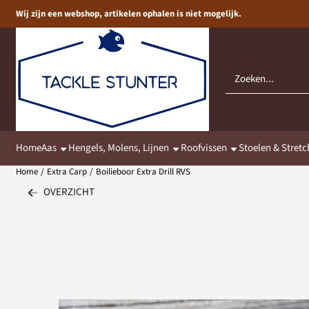
Cookievoorkeuren zijn momenteel gesloten.
Wij zijn een webshop, artikelen ophalen is niet mogelijk.
Zoeken
Home
Aas
Hengels, Molens, Lijnen
Roofvissen
Stoelen & Stretc
Home
/
Extra Carp
/
Boilieboor Extra Drill RVS
OVERZICHT