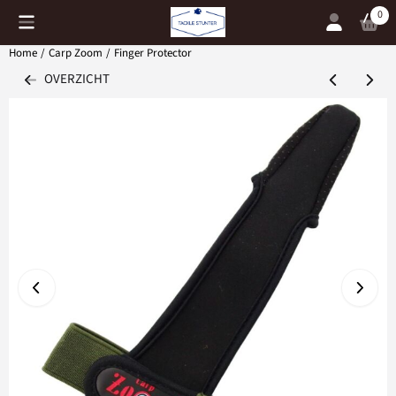
Cookievoorkeuren zijn momenteel gesloten.
0
Home
/
Carp Zoom
/
Finger Protector
OVERZICHT