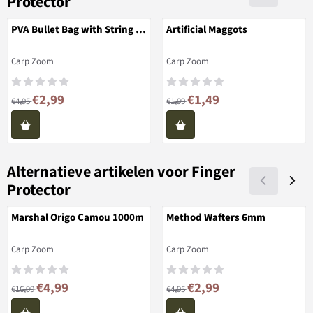
Protector
PVA Bullet Bag with String &
Artificial Maggots
Holes
Merk:
Merk:
Carp Zoom
Carp Zoom
Van 4,95 voor 2,99
Van 1,99 voor 1,49
€2,99
€1,49
€4,95
€1,99
Alternatieve artikelen voor
Finger
Protector
Marshal Origo Camou 1000m
Method Wafters 6mm
Merk:
Merk:
Carp Zoom
Carp Zoom
Van 16,99 voor 4,99
Van 4,95 voor 2,99
€4,99
€2,99
€16,99
€4,95