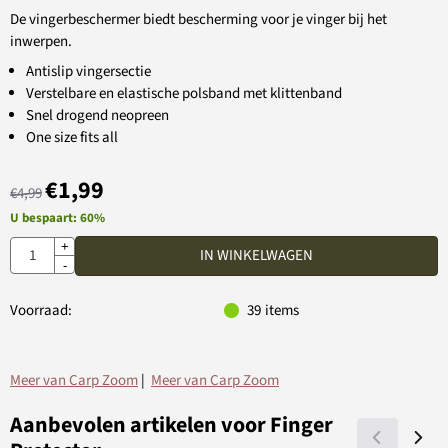
De vingerbeschermer biedt bescherming voor je vinger bij het
inwerpen.
Antislip vingersectie
Verstelbare en elastische polsband met klittenband
Snel drogend neopreen
One size fits all
€
1,99
€
4,99
U bespaart:
60
%
Aantal
+
IN WINKELWAGEN
-
Voorraad:
39
items
Meer van Carp Zoom
|
Meer van Carp Zoom
Aanbevolen artikelen voor
Finger