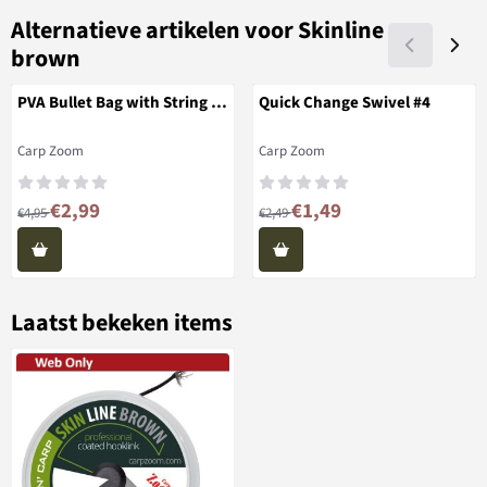
Alternatieve artikelen voor
Skinline
brown
PVA Bullet Bag with String &
Quick Change Swivel #4
Holes
Merk:
Merk:
Carp Zoom
Carp Zoom
Van 4,95 voor 2,99
Van 2,49 voor 1,49
€2,99
€1,49
€4,95
€2,49
Laatst bekeken items