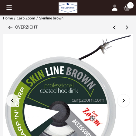
Cookievoorkeuren zijn momenteel gesloten.
0
Home
/
Carp Zoom
/
Skinline brown
OVERZICHT