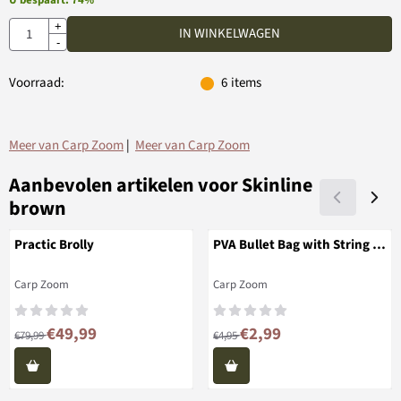
U bespaart:
74
%
Aantal
+
IN WINKELWAGEN
-
Voorraad:
6
items
Meer van Carp Zoom
|
Meer van Carp Zoom
Aanbevolen artikelen voor
Skinline
brown
Practic Brolly
PVA Bullet Bag with String &
Holes
Merk:
Merk:
Carp Zoom
Carp Zoom
Van 79,99 voor 49,99
Van 4,95 voor 2,99
€49,99
€2,99
€79,99
€4,95