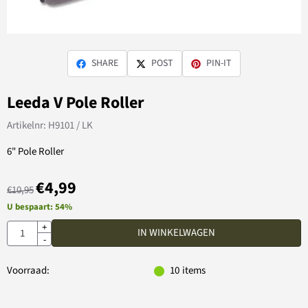
SHARE
POST
PIN-IT
Leeda V Pole Roller
Artikelnr:
H9101 / LK
6" Pole Roller
€
4,99
€
10,95
U bespaart:
54
%
Aantal
+
IN WINKELWAGEN
-
Voorraad:
10
items