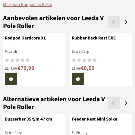
Meer van Rodpods & Rests
Aanbevolen artikelen voor
Leeda V
Pole Roller
Rodpod Hardcore XL
Rubber Back Rest EXC
Merk:
Merk:
Mivardi
Extra Carp
Van 144,99 voor 79,99
Van 1,99 voor 0,99
€79,99
€0,99
€144,99
€1,99
Alternatieve artikelen voor
Leeda V
Pole Roller
Buzzerbar 35 t/m 47 cm
Feeder Rest Mini Spike
Merk:
Merk:
Fil Fishing
Extra Carp