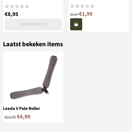
Van 3,95 voor 1,99
Prijs: 8,95
€1,99
€8,95
€3,95
UITVERKOCHT
Laatst bekeken items
Leeda V Pole Roller
€
4,99
€
10,95