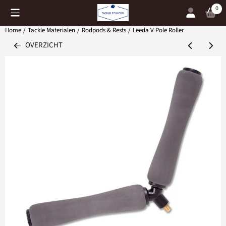
Cookievoorkeuren zijn momenteel gesloten.
0
Home
/
Tackle Materialen
/
Rodpods & Rests
/
Leeda V Pole Roller
OVERZICHT