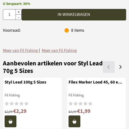
U bespaart:
36
%
Aantal
+
IN WINKELWAGEN
-
Voorraad:
8
items
Meer van Fil Fishing
|
Meer van Fil Fishing
Aanbevolen artikelen voor
Styl Lead
70g 5 Sizes
Styl Lead 100g 5 Sizes
Filex Marker Lood 45, 60 en
80G
Merk:
Merk:
Fil Fishing
Fil Fishing
Van 2,99 voor 2,29
Van 4,49 voor 1,99
€2,29
€1,99
€2,99
€4,49