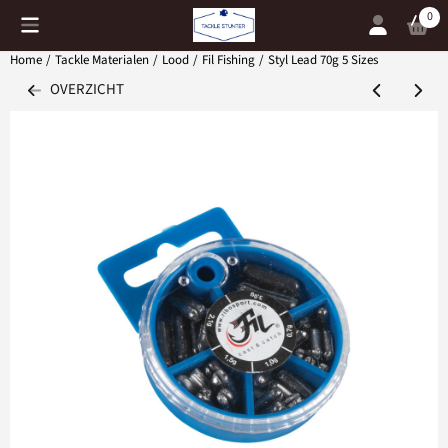
Cookievoorkeuren zijn momenteel gesloten.
0
Home
/
Tackle Materialen
/
Lood
/
Fil Fishing
/
Styl Lead 70g 5 Sizes
OVERZICHT