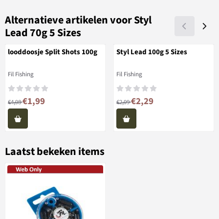
Alternatieve artikelen voor
Styl
Lead 70g 5 Sizes
looddoosje Split Shots 100g
Styl Lead 100g 5 Sizes
Merk:
Merk:
Fil Fishing
Fil Fishing
Van 4,98 voor 1,99
Van 2,99 voor 2,29
€1,99
€2,29
€4,98
€2,99
Laatst bekeken items