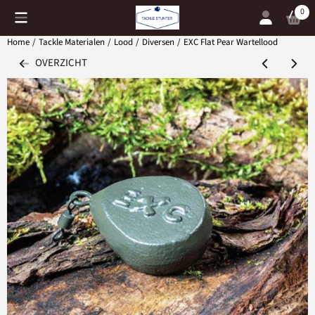
Cookievoorkeuren zijn momenteel gesloten.
0
Home
/
Tackle Materialen
/
Lood
/
Diversen
/
EXC Flat Pear Wartellood
OVERZICHT