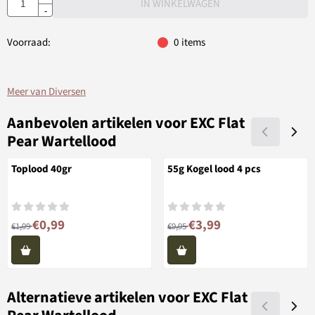
IN WINKELWAGEN
-
Voorraad:
0
items
Meer van Diversen
Aanbevolen artikelen voor
EXC Flat
Pear Wartellood
Toplood 40gr
55g Kogel lood 4 pcs
Van 1,99 voor 0,99
Van 9,95 voor 3,99
€0,99
€3,99
€1,99
€9,95
Alternatieve artikelen voor
EXC Flat