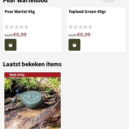
Pear Wartellood
Pear Wartel 45g
Toplood Groen 40gr
Van 1,99 voor 0,99
Van 1,99 voor 0,99
€0,99
€0,99
€1,99
€1,99
Laatst bekeken items