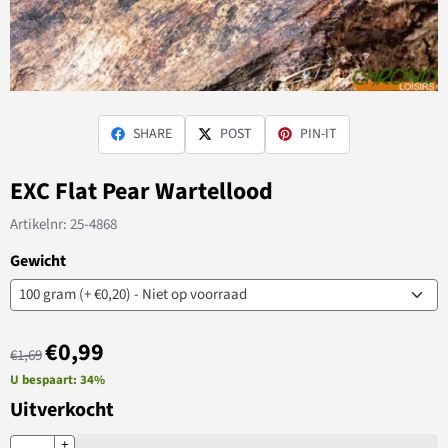
SHARE
POST
PIN-IT
EXC Flat Pear Wartellood
Artikelnr:
25-4868
Gewicht
€
0,99
€
1,69
U bespaart:
34
%
Uitverkocht
Aantal
+