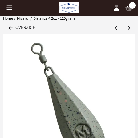
Cookievoorkeuren zijn momenteel gesloten.
0
Home
/
Mivardi
/
Distance 4.2oz - 120gram
OVERZICHT