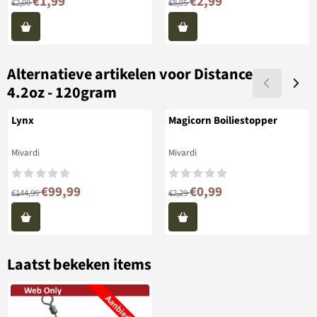
€1,99
€2,99
€2,90
€8,95
Alternatieve artikelen voor
Distance
4.2oz - 120gram
Lynx
Magicorn Boiliestopper
Merk:
Merk:
Mivardi
Mivardi
Van 144,99 voor 99,99
Van 2,29 voor 0,99
€99,99
€0,99
€144,99
€2,29
Laatst bekeken items