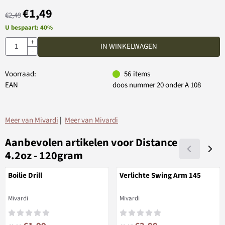
€
1,49
€
2,49
U bespaart:
40
%
Aantal
+
IN WINKELWAGEN
-
Voorraad:
56
items
EAN
doos nummer 20 onder A 108
Meer van Mivardi
|
Meer van Mivardi
Aanbevolen artikelen voor
Distance
4.2oz - 120gram
Boilie Drill
Verlichte Swing Arm 145
Merk:
Merk:
Mivardi
Mivardi
Van 2,90 voor 1,99
Van 8,95 voor 2,99