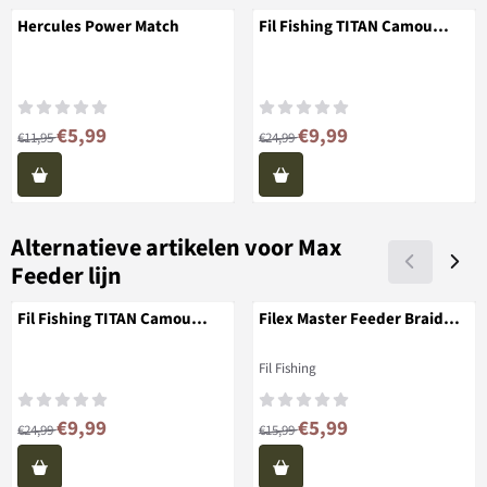
Hercules Power Match
Fil Fishing TITAN Camou
Braid X8 Meerval
Van 11,95 voor 5,99
Van 24,99 voor 9,99
€5,99
€9,99
€11,95
€24,99
Alternatieve artikelen voor
Max
Feeder lijn
Fil Fishing TITAN Camou
Filex Master Feeder Braid
Braid X8 Meerval
Gevlochten Lijn
Merk:
Fil Fishing
Van 24,99 voor 9,99
Van 15,99 voor 5,99
€9,99
€5,99
€24,99
€15,99