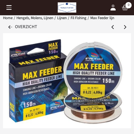
Cookievoorkeuren zijn momenteel gesloten.
0
Home
/
Hengels, Molens, Lijnen
/
Lijnen
/
Fil Fishing
/
Max Feeder lijn
OVERZICHT