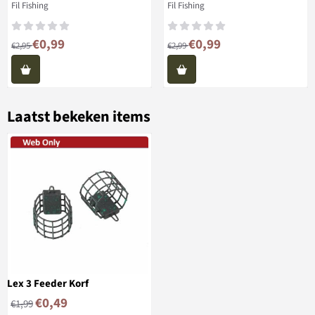
Merk:
Merk:
Fil Fishing
Fil Fishing
Van 2,95 voor 0,99
Van 2,99 voor 0,99
€0,99
€0,99
€2,95
€2,99
Laatst bekeken items
Lex 3 Feeder Korf
€
0,49
€
1,99