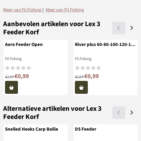
Meer van Fil Fishing
|
Meer van Fil Fishing
Aanbevolen artikelen voor
Lex 3
Feeder Korf
Aero Feeder Open
River plus 60-80-100-120-140
gram
Merk:
Merk:
Fil Fishing
Fil Fishing
Van 2,49 voor 0,99
Van 2,29 voor 0,99
€0,99
€0,99
€2,49
€2,29
Alternatieve artikelen voor
Lex 3
Feeder Korf
Snelled Hooks Carp Boilie
DS Feeder