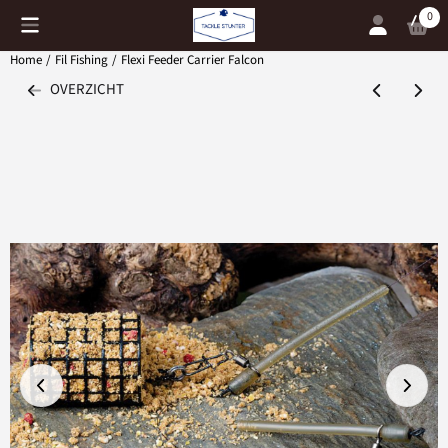
Cookievoorkeuren zijn momenteel gesloten.
0
Home
/
Fil Fishing
/
Flexi Feeder Carrier Falcon
OVERZICHT