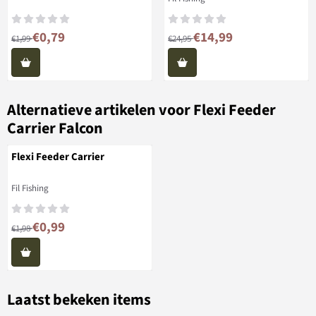
Van 1,99 voor 0,79
Van 24,95 voor 14,99
€0,79
€14,99
€1,99
€24,95
Alternatieve artikelen voor
Flexi Feeder
Carrier Falcon
Flexi Feeder Carrier
Merk:
Fil Fishing
Van 1,98 voor 0,99
€0,99
€1,98
Laatst bekeken items