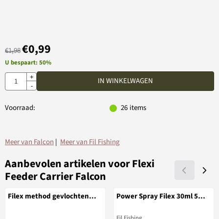
€
0,99
€
1,98
U bespaart:
50
%
Aantal
+
IN WINKELWAGEN
-
Voorraad:
26
items
Meer van Falcon
|
Meer van Fil Fishing
Aanbevolen artikelen voor
Flexi
Feeder Carrier Falcon
Filex method gevlochten
Power Spray Filex 30ml 5
onderlijn rig
stuks
Merk:
Fil Fishing